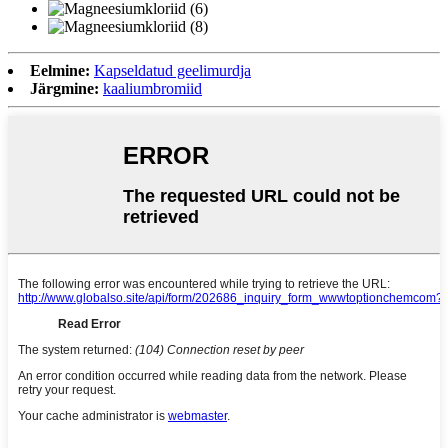
Eelmine:
Kapseldatud geelimurdja
Järgmine:
kaaliumbromiid