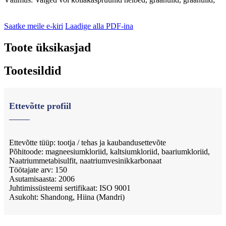
Saatke meile e-kiri
Laadige alla PDF-ina
Toote üksikasjad
Tootesildid
Ettevõtte profiil
Ettevõtte tüüp: tootja / tehas ja kaubandusettevõte
Põhitoode: magneesiumkloriid, kaltsiumkloriid, baariumkloriid,
Naatriummetabisulfit, naatriumvesinikkarbonaat
Töötajate arv: 150
Asutamisaasta: 2006
Juhtimissüsteemi sertifikaat: ISO 9001
Asukoht: Shandong, Hiina (Mandri)