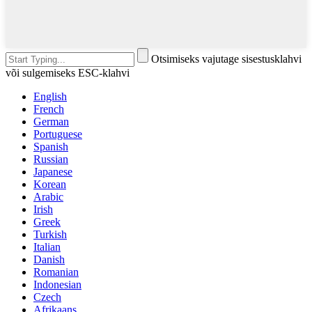
Otsimiseks vajutage sisestusklahvi
või sulgemiseks ESC-klahvi
English
French
German
Portuguese
Spanish
Russian
Japanese
Korean
Arabic
Irish
Greek
Turkish
Italian
Danish
Romanian
Indonesian
Czech
Afrikaans