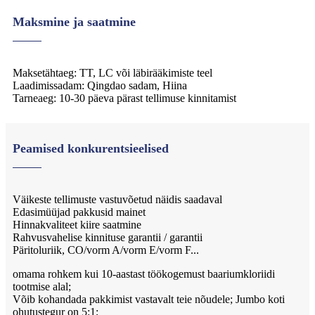
Maksmine ja saatmine
Maksetähtaeg: TT, LC või läbirääkimiste teel
Laadimissadam: Qingdao sadam, Hiina
Tarneaeg: 10-30 päeva pärast tellimuse kinnitamist
Peamised konkurentsieelised
Väikeste tellimuste vastuvõetud näidis saadaval
Edasimüüjad pakkusid mainet
Hinnakvaliteet kiire saatmine
Rahvusvahelise kinnituse garantii / garantii
Päritoluriik, CO/vorm A/vorm E/vorm F...
omama rohkem kui 10-aastast töökogemust baariumkloriidi
tootmise alal;
Võib kohandada pakkimist vastavalt teie nõudele; Jumbo koti
ohutustegur on 5:1;