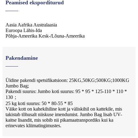
Peamised eksporditurud
Aasia Aafrika Australaasia
Euroopa Lähis-Ida
Põhja-Ameerika Kesk-/Lõuna-Ameerika
Pakendamine
Üldine pakendi spetsifikatsioon: 25KG,50KG;500KG;1000KG
Jumbo Bag;
Pakendi suurus: Jumbo koti suurus: 95 * 95 * 125-110 * 110 *
130；
25 kg koti suurus: 50 * 80-55 * 85
Väike kott on kahekihiline kott ja väliskihil on kattekile, mis
takistab tõhusalt niiskuse imendumist. Jumbo Bag lisab UV-
kaitse lisandit, mis sobib nii pikamaatranspordiks kui ka
erinevates kliimatingimustes.