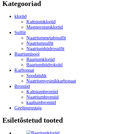
Kategooriad
kloriid
Kaltsiumkloriid
Magneesiumkloriid
Sulfiit
Naatriummetabisulfit
Naatriumsulfit
Naatriumhüdrosulfit
Baariumisool
Baariumkloriid
Baariumhüdroksiid
Karbonaat
Soodatuhk
Naatriumvesinikkarbonaat
Bromiid
Kaltsiumbromiid
Naatriumbromiid
kaaliumbromiid
Geelipurustaja
Esiletõstetud tooted