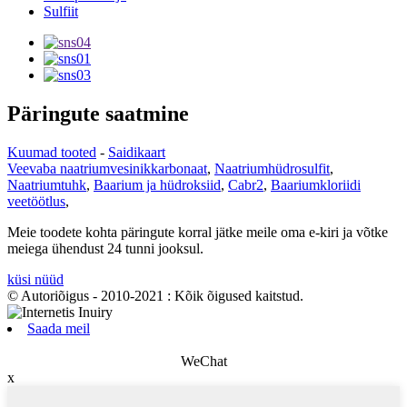
Sulfiit
Päringute saatmine
Kuumad tooted
-
Saidikaart
Veevaba naatriumvesinikkarbonaat
,
Naatriumhüdrosulfit
,
Naatriumtuhk
,
Baarium ja hüdroksiid
,
Cabr2
,
Baariumkloriidi
veetöötlus
,
Meie toodete kohta päringute korral jätke meile oma e-kiri ja võtke
meiega ühendust 24 tunni jooksul.
küsi nüüd
© Autoriõigus - 2010-2021 : Kõik õigused kaitstud.
Saada meil
WeChat
x