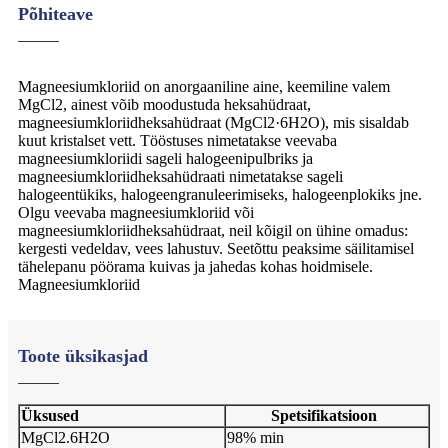
Põhiteave
Magneesiumkloriid on anorgaaniline aine, keemiline valem
MgCl2, ainest võib moodustuda heksahüdraat,
magneesiumkloriidheksahüdraat (MgCl2·6H2O), mis sisaldab
kuut kristalset vett. Tööstuses nimetatakse veevaba
magneesiumkloriidi sageli halogeenipulbriks ja
magneesiumkloriidheksahüdraati nimetatakse sageli
halogeentükiks, halogeengranuleerimiseks, halogeenplokiks jne.
Olgu veevaba magneesiumkloriid või
magneesiumkloriidheksahüdraat, neil kõigil on ühine omadus:
kergesti vedeldav, vees lahustuv. Seetõttu peaksime säilitamisel
tähelepanu pöörama kuivas ja jahedas kohas hoidmisele.
Magneesiumkloriid
Toote üksikasjad
Üksused
Spetsifikatsioon
MgCl2.6H2O
98% min