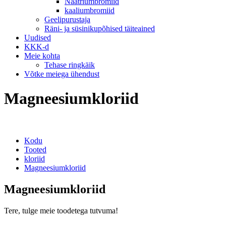
Naatriumbromiid
kaaliumbromiid
Geelipurustaja
Räni- ja süsinikupõhised täiteained
Uudised
KKK-d
Meie kohta
Tehase ringkäik
Võtke meiega ühendust
Magneesiumkloriid
Kodu
Tooted
kloriid
Magneesiumkloriid
Magneesiumkloriid
Tere, tulge meie toodetega tutvuma!