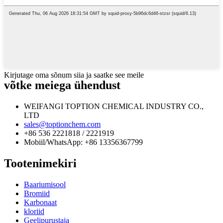
Kirjutage oma sõnum siia ja saatke see meile
võtke meiega ühendust
WEIFANGI TOPTION CHEMICAL INDUSTRY CO.,
LTD
sales@toptionchem.com
+86 536 2221818 / 2221919
Mobiil/WhatsApp: +86 13356367799
Tootenimekiri
Baariumisool
Bromiid
Karbonaat
kloriid
Geelipurustaja