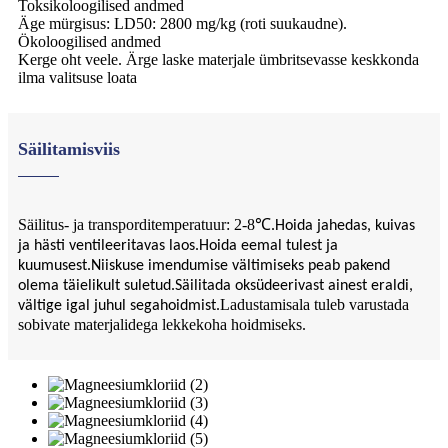
Toksikoloogilised andmed
Äge mürgisus: LD50: 2800 mg/kg (roti suukaudne).
Ökoloogilised andmed
Kerge oht veele. Ärge laske materjale ümbritsevasse keskkonda
ilma valitsuse loata
Säilitamisviis
Säilitus- ja transporditemperatuur: 2-8
℃
.Hoida jahedas, kuivas
ja hästi ventileeritavas laos.Hoida eemal tulest ja
kuumusest.Niiskuse imendumise vältimiseks peab pakend
olema täielikult suletud.Säilitada oksüdeerivast ainest eraldi,
Ladustamisala tuleb varustada
vältige igal juhul segahoidmist.
sobivate materjalidega lekkekoha hoidmiseks.