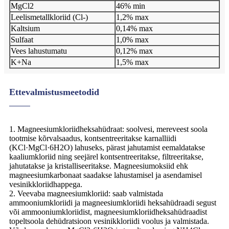
MgCl2
46% min
Leelismetallkloriid (Cl-)
1,2% max
Kaltsium
0,14% max
Sulfaat
1,0% max
Vees lahustumatu
0,12% max
K+Na
1,5% max
Ettevalmistusmeetodid
1. Magneesiumkloriidheksahüdraat: soolvesi, mereveest soola
tootmise kõrvalsaadus, kontsentreeritakse karnalliidi
(KCl·MgCl·6H2O) lahuseks, pärast jahutamist eemaldatakse
kaaliumkloriid ning seejärel kontsentreeritakse, filtreeritakse,
jahutatakse ja kristalliseeritakse. Magneesiumoksiid ehk
magneesiumkarbonaat saadakse lahustamisel ja asendamisel
vesinikkloriidhappega.
2. Veevaba magneesiumkloriid: saab valmistada
ammooniumkloriidi ja magneesiumkloriidi heksahüdraadi segust
või ammooniumkloriidist, magneesiumkloriidheksahüdraadist
topeltsoola dehüdratsioon vesinikkloriidi voolus ja valmistada.