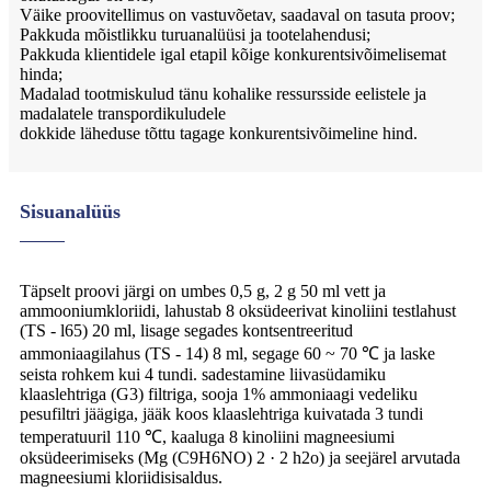
Väike proovitellimus on vastuvõetav, saadaval on tasuta proov;
Pakkuda mõistlikku turuanalüüsi ja tootelahendusi;
Pakkuda klientidele igal etapil kõige konkurentsivõimelisemat
hinda;
Madalad tootmiskulud tänu kohalike ressursside eelistele ja
madalatele transpordikuludele
dokkide läheduse tõttu tagage konkurentsivõimeline hind.
Sisuanalüüs
Täpselt proovi järgi on umbes 0,5 g, 2 g 50 ml vett ja
ammooniumkloriidi, lahustab 8 oksüdeerivat kinoliini testlahust
(TS - l65) 20 ml, lisage segades kontsentreeritud
ammoniaagilahus (TS - 14) 8 ml, segage 60 ~ 70 ℃ ja laske
seista rohkem kui 4 tundi. sadestamine liivasüdamiku
klaaslehtriga (G3) filtriga, sooja 1% ammoniaagi vedeliku
pesufiltri jäägiga, jääk koos klaaslehtriga kuivatada 3 tundi
temperatuuril 110 ℃, kaaluga 8 kinoliini magneesiumi
oksüdeerimiseks (Mg (C9H6NO) 2 · 2 h2o) ja seejärel arvutada
magneesiumi kloriidisisaldus.