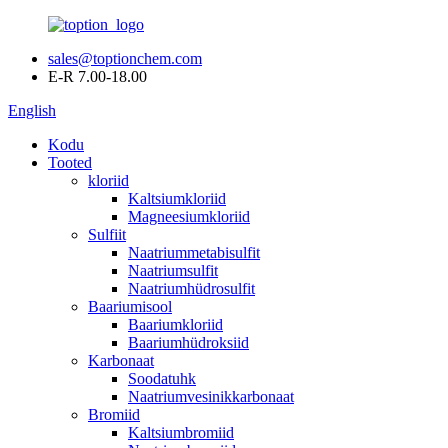
sales@toptionchem.com
E-R 7.00-18.00
English
Kodu
Tooted
kloriid
Kaltsiumkloriid
Magneesiumkloriid
Sulfiit
Naatriummetabisulfit
Naatriumsulfit
Naatriumhüdrosulfit
Baariumisool
Baariumkloriid
Baariumhüdroksiid
Karbonaat
Soodatuhk
Naatriumvesinikkarbonaat
Bromiid
Kaltsiumbromiid