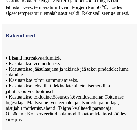
Võrdne molaarne MgCl2·6H2O ja topeltsoola ning NH4Cl
lahustati vees. temperatuuril veidi kõrgem kui 50 ℃, hoides
algset temperatuuri emalahusest eraldi. Rekristalliseerige uuesti.
Rakendused
• Lisand mereakvaariumitele.
• Kasutatakse veetöötluseks.
• Kasutatakse jääsulatajana ja takistab jää teket pindadele; lume
sulamine.
• Kasutatakse tolmu summutamiseks.
• Kasutatakse tekstiili, tulekindlate ainete, tsemendi ja
jahutussoolvee tootmisel.
• Kasutatakse toiduainetööstuses kõvendusainena; Toitumise
tugevdaja; Maitseaine; vee eemaldaja ; Kudede parandaja;
nisujahu töötlemisvahend; Taigna kvaliteedi parandaja;
Oksüdant; Konserveeritud kala modifikaator; Maltoosi töötlev
aine jne.