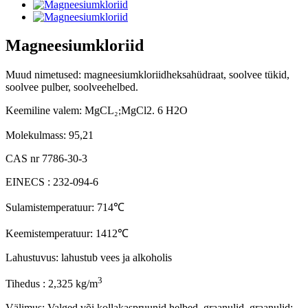
Magneesiumkloriid
Muud nimetused: magneesiumkloriidheksahüdraat, soolvee tükid,
soolvee pulber, soolveehelbed.
Keemiline valem: MgCL
₂
MgCl2. 6 H2O
;
Molekulmass: 95,21
CAS nr 7786-30-3
EINECS : 232-094-6
Sulamistemperatuur: 714
℃
Keemistemperatuur: 1412
℃
Lahustuvus: lahustub vees ja alkoholis
3
Tihedus : 2,325 kg/m
Välimus: Valged või kollakaspruunid helbed, graanulid, graanulid;