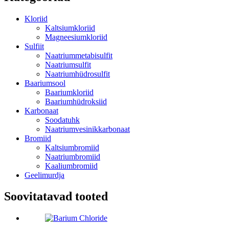
Kloriid
Kaltsiumkloriid
Magneesiumkloriid
Sulfiit
Naatriummetabisulfit
Naatriumsulfit
Naatriumhüdrosulfit
Baariumsool
Baariumkloriid
Baariumhüdroksiid
Karbonaat
Soodatuhk
Naatriumvesinikkarbonaat
Bromiid
Kaltsiumbromiid
Naatriumbromiid
Kaaliumbromiid
Geelimurdja
Soovitatavad tooted