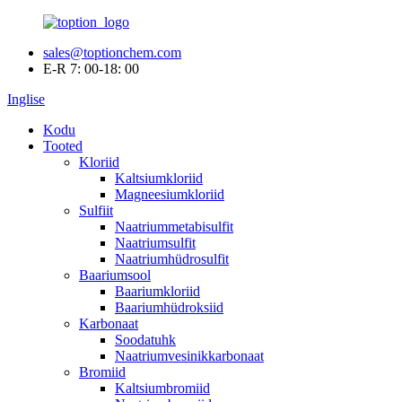
sales@toptionchem.com
E-R 7: 00-18: 00
Inglise
Kodu
Tooted
Kloriid
Kaltsiumkloriid
Magneesiumkloriid
Sulfiit
Naatriummetabisulfit
Naatriumsulfit
Naatriumhüdrosulfit
Baariumsool
Baariumkloriid
Baariumhüdroksiid
Karbonaat
Soodatuhk
Naatriumvesinikkarbonaat
Bromiid
Kaltsiumbromiid