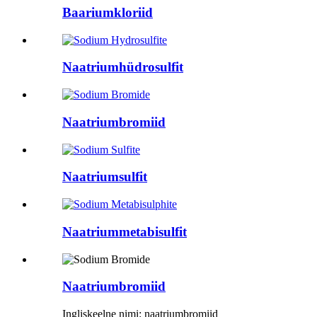
Baariumkloriid
Naatriumhüdrosulfit
Naatriumbromiid
Naatriumsulfit
Naatriummetabisulfit
Naatriumbromiid
Ingliskeelne nimi: naatriumbromiid