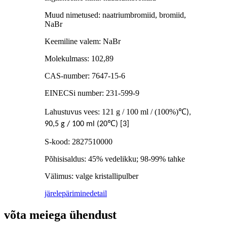
Muud nimetused: naatriumbromiid, bromiid,
NaBr
Keemiline valem: NaBr
Molekulmass: 102,89
CAS-number: 7647-15-6
EINECSi number: 231-599-9
Lahustuvus vees: 121 g / 100 ml / (100%)
℃
),
℃
90,5 g / 100 ml (20
) [3]
S-kood: 2827510000
Põhisisaldus: 45% vedelikku; 98-99% tahke
Välimus: valge kristallipulber
järelepärimine
detail
võta meiega ühendust