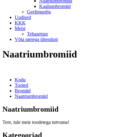
Naatriumbromiid
Kaaliumbromiid
Geelimurdja
Uudised
KKK
Meist
Tehasetuur
Võta meiega ühendust
Naatriumbromiid
Kodu
Tooted
Bromiid
Naatriumbromiid
Naatriumbromiid
Tere, tule meie toodetega tutvuma!
Kategooriad