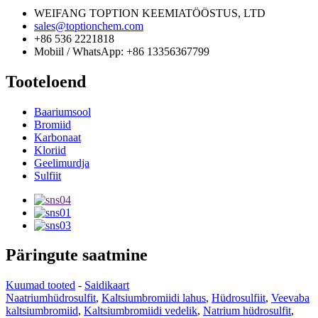
WEIFANG TOPTION KEEMIATÖÖSTUS, LTD
sales@toptionchem.com
+86 536 2221818
Mobiil / WhatsApp: +86 13356367799
Tooteloend
Baariumsool
Bromiid
Karbonaat
Kloriid
Geelimurdja
Sulfiit
Päringute saatmine
Kuumad tooted
-
Saidikaart
Naatriumhüdrosulfit
,
Kaltsiumbromiidi lahus
,
Hüdrosulfiit
,
Veevaba
kaltsiumbromiid
,
Kaltsiumbromiidi vedelik
,
Natrium hüdrosulfit
,