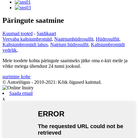
Päringute saatmine
Kuumad tooted
-
Saidikaart
Veevaba kaltsiumbromiid
,
Naatriumhüdrosulfit
,
Hüdrosulfiit
,
Kaltsiumbromiidi lahus
,
Natrium hüdrosulfit
,
Kaltsiumbromiidi
vedelik
,
Meie toodete kohta päringute saamiseks jätke oma e-kiri meile ja
võtke meiega ühendust 24 tunni jooksul.
uurimine kohe
© Autoriõigus - 2010-2021: Kõik õigused kaitstud.
Saada email
x