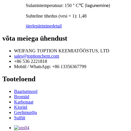
Sulamistemperatuur: 150 ° C
℃
(lagunemine)
Suhteline tihedus (vesi = 1): 1,48
järelepärimine
detail
võta meiega ühendust
WEIFANG TOPTION KEEMIATÖÖSTUS, LTD
sales@toptionchem.com
+86 536 2221818
Mobiil / WhatsApp: +86 13356367799
Tooteloend
Baariumsool
Bromiid
Karbonaat
Kloriid
Geelimurdja
Sulfiit