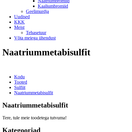
Naatriumbromiid
Kaaliumbromiid
Geelimurdja
Uudised
KKK
Meist
Tehasetuur
Võta meiega ühendust
Naatriummetabisulfit
Kodu
Tooted
Sulfiit
Naatriummetabisulfit
Naatriummetabisulfit
Tere, tule meie toodetega tutvuma!
Kategooriad