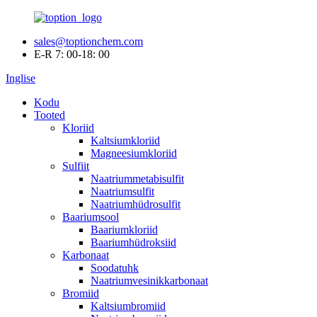
sales@toptionchem.com
E-R 7: 00-18: 00
Inglise
Kodu
Tooted
Kloriid
Kaltsiumkloriid
Magneesiumkloriid
Sulfiit
Naatriummetabisulfit
Naatriumsulfit
Naatriumhüdrosulfit
Baariumsool
Baariumkloriid
Baariumhüdroksiid
Karbonaat
Soodatuhk
Naatriumvesinikkarbonaat
Bromiid
Kaltsiumbromiid