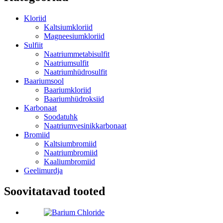
Kloriid
Kaltsiumkloriid
Magneesiumkloriid
Sulfiit
Naatriummetabisulfit
Naatriumsulfit
Naatriumhüdrosulfit
Baariumsool
Baariumkloriid
Baariumhüdroksiid
Karbonaat
Soodatuhk
Naatriumvesinikkarbonaat
Bromiid
Kaltsiumbromiid
Naatriumbromiid
Kaaliumbromiid
Geelimurdja
Soovitatavad tooted