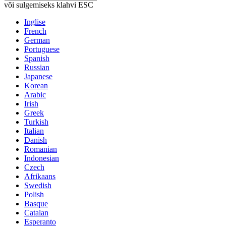
või sulgemiseks klahvi ESC
Inglise
French
German
Portuguese
Spanish
Russian
Japanese
Korean
Arabic
Irish
Greek
Turkish
Italian
Danish
Romanian
Indonesian
Czech
Afrikaans
Swedish
Polish
Basque
Catalan
Esperanto