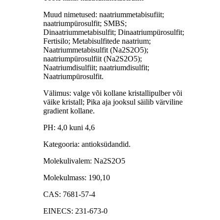
Muud nimetused: naatriummetabisufiit;
naatriumpürosulfit; SMBS;
Dinaatriummetabisulfit; Dinaatriumpürosulfit;
Fertisilo; Metabisulfitede naatrium;
Naatriummetabisulfit (Na2S2O5);
naatriumpürosulfiit (Na2S2O5);
Naatriumdisulfiit; naatriumdisulfit;
Naatriumpürosulfit.
Välimus: valge või kollane kristallipulber või
väike kristall; Pika aja jooksul säilib värviline
gradient kollane.
PH: 4,0 kuni 4,6
Kategooria: antioksüdandid.
Molekulivalem: Na2S2O5
Molekulmass: 190,10
CAS: 7681-57-4
EINECS: 231-673-0