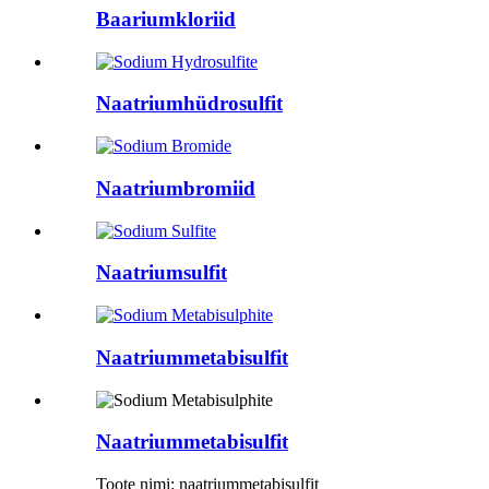
Baariumkloriid
Naatriumhüdrosulfit
Naatriumbromiid
Naatriumsulfit
Naatriummetabisulfit
Naatriummetabisulfit
Toote nimi: naatriummetabisulfit