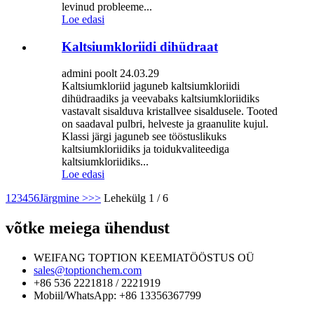
levinud probleeme...
Loe edasi
Kaltsiumkloriidi dihüdraat
admini poolt 24.03.29
Kaltsiumkloriid jaguneb kaltsiumkloriidi
dihüdraadiks ja veevabaks kaltsiumkloriidiks
vastavalt sisalduva kristallvee sisaldusele. Tooted
on saadaval pulbri, helveste ja graanulite kujul.
Klassi järgi jaguneb see tööstuslikuks
kaltsiumkloriidiks ja toidukvaliteediga
kaltsiumkloriidiks...
Loe edasi
1
2
3
4
5
6
Järgmine >
>>
Lehekülg 1 / 6
võtke meiega ühendust
WEIFANG TOPTION KEEMIATÖÖSTUS OÜ
sales@toptionchem.com
+86 536 2221818 / 2221919
Mobiil/WhatsApp: +86 13356367799