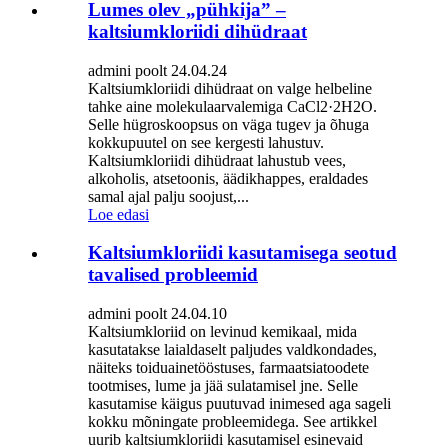
Lumes olev „pühkija” –
kaltsiumkloriidi dihüdraat
admini poolt 24.04.24
Kaltsiumkloriidi dihüdraat on valge helbeline
tahke aine molekulaarvalemiga CaCl2·2H2O.
Selle hügroskoopsus on väga tugev ja õhuga
kokkupuutel on see kergesti lahustuv.
Kaltsiumkloriidi dihüdraat lahustub vees,
alkoholis, atsetoonis, äädikhappes, eraldades
samal ajal palju soojust,...
Loe edasi
Kaltsiumkloriidi kasutamisega seotud
tavalised probleemid
admini poolt 24.04.10
Kaltsiumkloriid on levinud kemikaal, mida
kasutatakse laialdaselt paljudes valdkondades,
näiteks toiduainetööstuses, farmaatsiatoodete
tootmises, lume ja jää sulatamisel jne. Selle
kasutamise käigus puutuvad inimesed aga sageli
kokku mõningate probleemidega. See artikkel
uurib kaltsiumkloriidi kasutamisel esinevaid