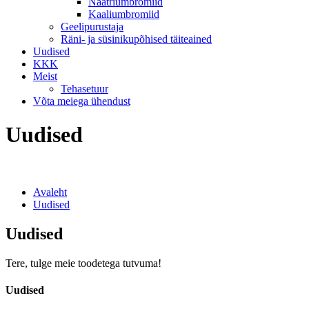
Naatriumbromiid
Kaaliumbromiid
Geelipurustaja
Räni- ja süsinikupõhised täiteained
Uudised
KKK
Meist
Tehasetuur
Võta meiega ühendust
Uudised
Avaleht
Uudised
Uudised
Tere, tulge meie toodetega tutvuma!
Uudised