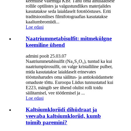
keemilise valemiga KBr. Tänu oma ainulaadsele
rollile optilistes ja valgustundlikes materjalides
kasutatakse seda laialdaselt fototööstuses. Eriti
traditsioonilises filmifotograafias kasutatakse
kaaliumbromiidi...
Loe edasi
Naatriummetabisulfit: mitmekülgne
keemiline ühend
admini poolt 25.03.07
Naatriummetabisulfit (Na₂S₂O₅), tuntud ka kui
naatriumpürosulfit, on valge kristalliline pulber,
mida kasutatakse laialdaselt erinevates
tööstusharudes oma säilitus- ja antioksüdantsete
omaduste tõttu. Euroopa Liidus tunnustatud kui
E223, mängib see ühend olulist rolli toidu
säilitamisel, vee töötlemisel ja ...
Loe edasi
Kaltsiumkloriidi dihüdraat ja
veevaba kaltsiumkloriid, kumb
toimib paremini?