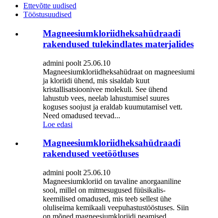
Ettevõtte uudised
Tööstusuudised
Magneesiumkloriidheksahüdraadi
rakendused tulekindlates materjalides
admini poolt 25.06.10
Magneesiumkloriidheksahüdraat on magneesiumi
ja kloriidi ühend, mis sisaldab kuut
kristallisatsioonivee molekuli. See ühend
lahustub vees, neelab lahustumisel suures
koguses soojust ja eraldab kuumutamisel vett.
Need omadused teevad...
Loe edasi
Magneesiumkloriidheksahüdraadi
rakendused veetöötluses
admini poolt 25.06.10
Magneesiumkloriid on tavaline anorgaaniline
sool, millel on mitmesugused füüsikalis-
keemilised omadused, mis teeb sellest ühe
oluliseima kemikaali veepuhastustööstuses. Siin
on mõned magneesiumkloriidi peamised