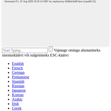
Vajutage otsingu alustamiseks
sisestusklahvi või sulgemiseks ESC-klahvi
English
French
German
Portuguese
Spanish
Russian
Japanese
Korean
Arabic
Irish
Greek