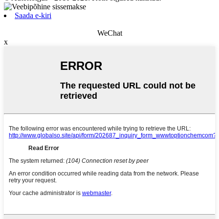
Saada e-kiri
WeChat
x