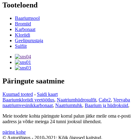
Tooteloend
Baariumsool
Bromiid
Karbonaat
Kloriidi
Geelipurustaja
Sulfiit
Päringute saatmine
Kuumad tooted
-
Saidi kaart
Baariumkloriidi veetöötlus
,
Naatriumhüdrosulfit
,
Cabr2
,
Veevaba
naatriumvesinikkarbonaat
,
Naatriumtuhk
,
Baarium ja hüdroksiid
,
Meie toodete kohta päringute korral palun jätke meile oma e-posti
aadress ja võtke meiega 24 tunni jooksul ühendust.
päring kohe
© Autoriõigus - 2010-2021: Kõik õigused kaitstud.