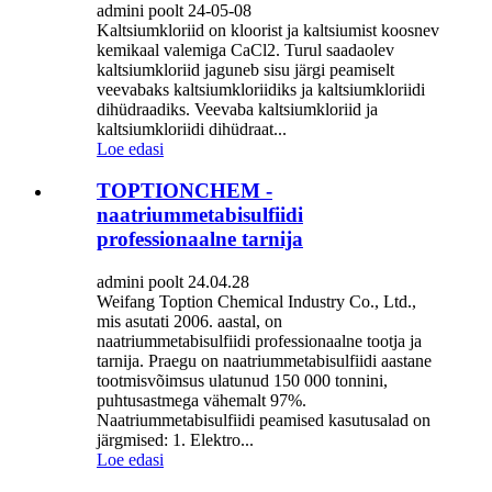
admini poolt 24-05-08
Kaltsiumkloriid on kloorist ja kaltsiumist koosnev
kemikaal valemiga CaCl2. Turul saadaolev
kaltsiumkloriid jaguneb sisu järgi peamiselt
veevabaks kaltsiumkloriidiks ja kaltsiumkloriidi
dihüdraadiks. Veevaba kaltsiumkloriid ja
kaltsiumkloriidi dihüdraat...
Loe edasi
TOPTIONCHEM -
naatriummetabisulfiidi
professionaalne tarnija
admini poolt 24.04.28
Weifang Toption Chemical Industry Co., Ltd.,
mis asutati 2006. aastal, on
naatriummetabisulfiidi professionaalne tootja ja
tarnija. Praegu on naatriummetabisulfiidi aastane
tootmisvõimsus ulatunud 150 000 tonnini,
puhtusastmega vähemalt 97%.
Naatriummetabisulfiidi peamised kasutusalad on
järgmised: 1. Elektro...
Loe edasi