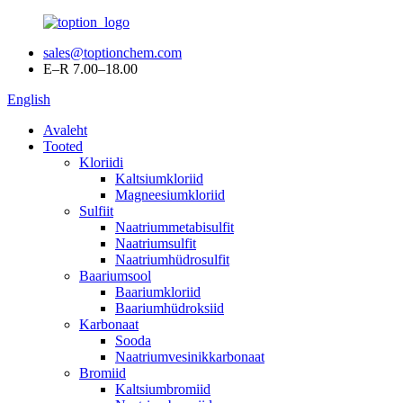
sales@toptionchem.com
E–R 7.00–18.00
English
Avaleht
Tooted
Kloriidi
Kaltsiumkloriid
Magneesiumkloriid
Sulfiit
Naatriummetabisulfit
Naatriumsulfit
Naatriumhüdrosulfit
Baariumsool
Baariumkloriid
Baariumhüdroksiid
Karbonaat
Sooda
Naatriumvesinikkarbonaat
Bromiid
Kaltsiumbromiid