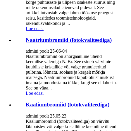
kõrge puhtusaste ja ülipeen osakeste suurus ning
mille rakendusalad laienevad pidevalt. See
artikkel tutvustab valge tahma tööstuse praegust
seisu, käsitledes tootmistehnoloogiaid,
rakendusvaldkondi ja ...
Loe edasi
Naatriumbromiid (fotokvaliteediga)
admini poolt 25-06-04
Naatriumbromiid on anorgaaniline ühend
keemilise valemiga NaBr. See esineb värvitute
kuubiliste kristallide või valge granuleeritud
pulbrina, lõhnatu, soolase ja kergelt mõrkja
maitsega. Naatriumbromiid kipub õhust niiskust
imama ja moodustama tükke, kuigi see ei lahustu.
See on väga...
Loe edasi
Kaaliumbromiid (fotokvaliteediga)
admini poolt 25.05.23
Kaaliumbromiid (fotokvaliteediga) on värvitu
läbipaistev või valge kristalliline keemiline ühend