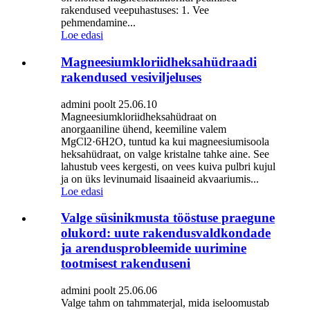
rakendused veepuhastuses: 1. Vee
pehmendamine...
Loe edasi
Magneesiumkloriidheksahüdraadi
rakendused vesiviljeluses
admini poolt 25.06.10
Magneesiumkloriidheksahüdraat on
anorgaaniline ühend, keemiline valem
MgCl2·6H2O, tuntud ka kui magneesiumisoola
heksahüdraat, on valge kristalne tahke aine. See
lahustub vees kergesti, on vees kuiva pulbri kujul
ja on üks levinumaid lisaaineid akvaariumis...
Loe edasi
Valge süsinikmusta tööstuse praegune
olukord: uute rakendusvaldkondade
ja arendusprobleemide uurimine
tootmisest rakenduseni
admini poolt 25.06.06
Valge tahm on tahmmaterjal, mida iseloomustab