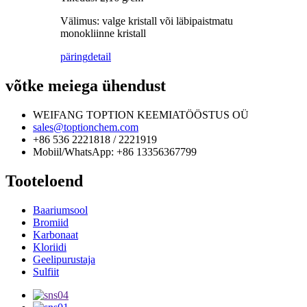
Välimus: valge kristall või läbipaistmatu
monokliinne kristall
päring
detail
võtke meiega ühendust
WEIFANG TOPTION KEEMIATÖÖSTUS OÜ
sales@toptionchem.com
+86 536 2221818 / 2221919
Mobiil/WhatsApp: +86 13356367799
Tooteloend
Baariumsool
Bromiid
Karbonaat
Kloriidi
Geelipurustaja
Sulfiit