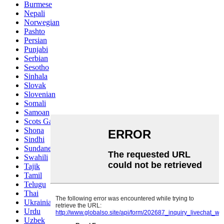
Burmese
Nepali
Norwegian
Pashto
Persian
Punjabi
Serbian
Sesotho
Sinhala
Slovak
Slovenian
Somali
Samoan
Scots Gaelic
Shona
Sindhi
Sundanese
Swahili
Tajik
Tamil
Telugu
Thai
Ukrainian
Urdu
Uzbek