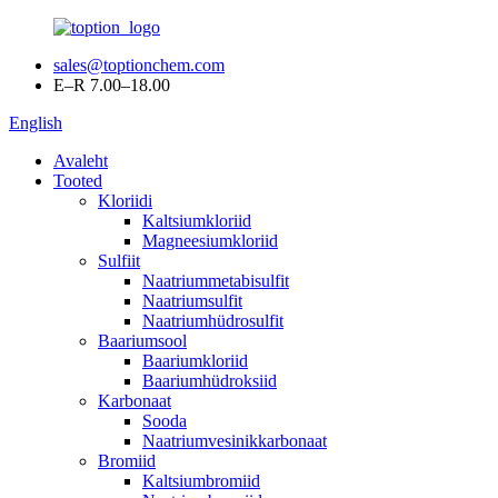
sales@toptionchem.com
E–R 7.00–18.00
English
Avaleht
Tooted
Kloriidi
Kaltsiumkloriid
Magneesiumkloriid
Sulfiit
Naatriummetabisulfit
Naatriumsulfit
Naatriumhüdrosulfit
Baariumsool
Baariumkloriid
Baariumhüdroksiid
Karbonaat
Sooda
Naatriumvesinikkarbonaat
Bromiid
Kaltsiumbromiid