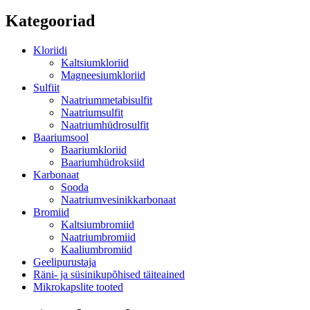
Kategooriad
Kloriidi
Kaltsiumkloriid
Magneesiumkloriid
Sulfiit
Naatriummetabisulfit
Naatriumsulfit
Naatriumhüdrosulfit
Baariumsool
Baariumkloriid
Baariumhüdroksiid
Karbonaat
Sooda
Naatriumvesinikkarbonaat
Bromiid
Kaltsiumbromiid
Naatriumbromiid
Kaaliumbromiid
Geelipurustaja
Räni- ja süsinikupõhised täiteained
Mikrokapslite tooted