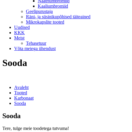
Naatriumbromiid
Kaaliumbromiid
Geelipurustaja
Räni- ja süsinikupõhised täiteained
Mikrokapslite tooted
Uudised
KKK
Meist
Tehasetuur
Võta meiega ühendust
Sooda
Avaleht
Tooted
Karbonaat
Sooda
Sooda
Tere, tulge meie toodetega tutvuma!