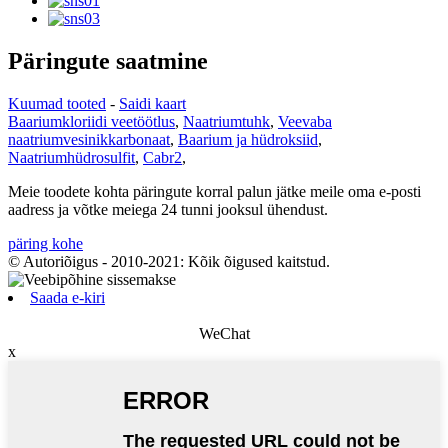
Päringute saatmine
Kuumad tooted
-
Saidi kaart
Baariumkloriidi veetöötlus
,
Naatriumtuhk
,
Veevaba
naatriumvesinikkarbonaat
,
Baarium ja hüdroksiid
,
Naatriumhüdrosulfit
,
Cabr2
,
Meie toodete kohta päringute korral palun jätke meile oma e-posti
aadress ja võtke meiega 24 tunni jooksul ühendust.
päring kohe
© Autoriõigus - 2010-2021: Kõik õigused kaitstud.
Saada e-kiri
WeChat
x