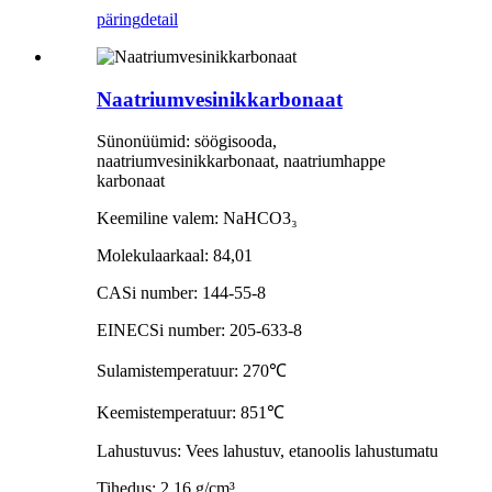
päring
detail
Naatriumvesinikkarbonaat
Sünonüümid: söögisooda,
naatriumvesinikkarbonaat, naatriumhappe
karbonaat
Keemiline valem: NaHCO3
₃
Molekulaarkaal: 84,01
CASi number: 144-55-8
EINECSi number: 205-633-8
Sulamistemperatuur: 270
℃
Keemistemperatuur: 851
℃
Lahustuvus: Vees lahustuv, etanoolis lahustumatu
Tihedus: 2,16 g/cm³