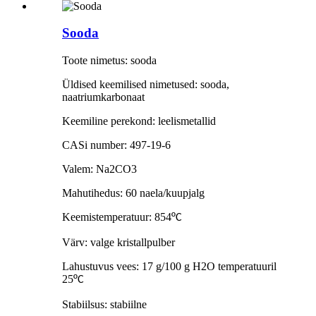
Sooda
Toote nimetus: sooda
Üldised keemilised nimetused: sooda,
naatriumkarbonaat
Keemiline perekond: leelismetallid
CASi number: 497-19-6
Valem: Na2CO3
Mahutihedus: 60 naela/kuupjalg
Keemistemperatuur: 854
º
C
Värv: valge kristallpulber
Lahustuvus vees: 17 g/100 g H2O temperatuuril
25
º
C
Stabiilsus: stabiilne