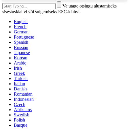
Vajutage otsingu alustamiseks
sisestusklahvi või sulgemiseks ESC-klahvi
English
French
German
Portuguese
Spanish
Russian
Japanese
Korean
Arabic
Irish
Greek
Turkish
Italian
Danish
Romanian
Indonesian
Czech
Afrikaans
Swedish
Polish
Basque