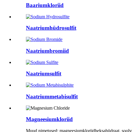
Baariumkloriid
Naatriumhüdrosulfit
Naatriumbromiid
Naatriumsulfit
Naatriummetabisulfit
Magneesiumkloriid
Muud nimetused: magneesiumkloriidheksahüdraat, soolvee