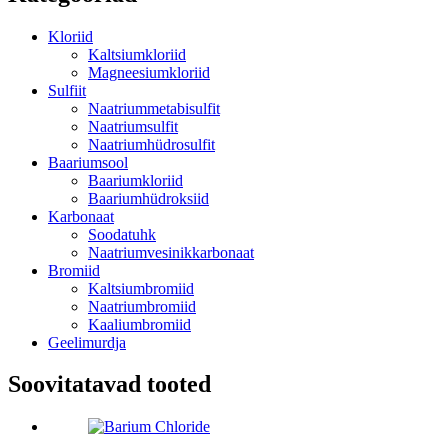
Kloriid
Kaltsiumkloriid
Magneesiumkloriid
Sulfiit
Naatriummetabisulfit
Naatriumsulfit
Naatriumhüdrosulfit
Baariumsool
Baariumkloriid
Baariumhüdroksiid
Karbonaat
Soodatuhk
Naatriumvesinikkarbonaat
Bromiid
Kaltsiumbromiid
Naatriumbromiid
Kaaliumbromiid
Geelimurdja
Soovitatavad tooted