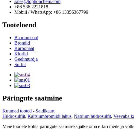
sales@toptionchem.com
+86 536 2221818
Mobiil / WhatsApp: +86 13356367799
Tooteloend
Baariumsool
Bromiid
Karbonaat
Kloriid
Geelimurdja
Sulfiit
Päringute saatmine
Kuumad tooted
-
Saidikaart
Hüdrosulfiit
,
Kaltsiumbromiidi lahus
,
Natrium hüdrosulfit
,
Veevaba k
Meie toodete kohta päringute saamiseks jätke oma e-kiri meile ja võt