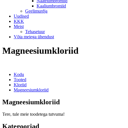
Naatriumbromiid
Kaaliumbromiid
Geelimurdja
Uudised
KKK
Meist
Tehasetuur
Võta meiega ühendust
Magneesiumkloriid
Kodu
Tooted
Kloriid
Magneesiumkloriid
Magneesiumkloriid
Tere, tule meie toodetega tutvuma!
Kategooriad