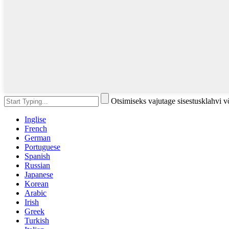
Otsimiseks vajutage sisestusklahvi 
Inglise
French
German
Portuguese
Spanish
Russian
Japanese
Korean
Arabic
Irish
Greek
Turkish