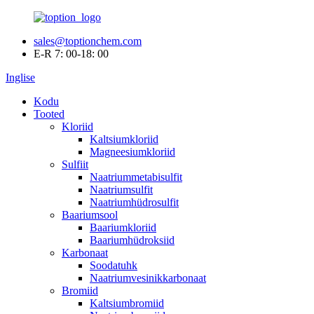
sales@toptionchem.com
E-R 7: 00-18: 00
Inglise
Kodu
Tooted
Kloriid
Kaltsiumkloriid
Magneesiumkloriid
Sulfiit
Naatriummetabisulfit
Naatriumsulfit
Naatriumhüdrosulfit
Baariumsool
Baariumkloriid
Baariumhüdroksiid
Karbonaat
Soodatuhk
Naatriumvesinikkarbonaat
Bromiid
Kaltsiumbromiid