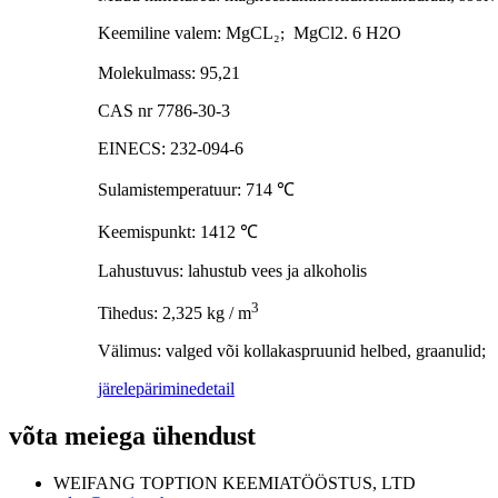
Keemiline valem: MgCL
₂
MgCl2. 6 H2O
;
Molekulmass: 95,21
CAS nr 7786-30-3
EINECS: 232-094-6
Sulamistemperatuur: 714
℃
Keemispunkt: 1412
℃
Lahustuvus: lahustub vees ja alkoholis
3
Tihedus: 2,325 kg / m
Välimus: valged või kollakaspruunid helbed, graanulid;
järelepärimine
detail
võta meiega ühendust
WEIFANG TOPTION KEEMIATÖÖSTUS, LTD