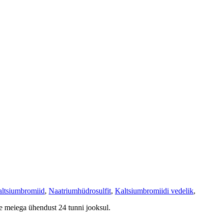
altsiumbromiid
,
Naatriumhüdrosulfit
,
Kaltsiumbromiidi vedelik
,
ke meiega ühendust 24 tunni jooksul.